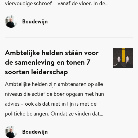
(...) Pas als we de situatie helemaal begrijpen,
viervoudige schroef – vanaf de vloer. In de
kunnen we echt iets doen, zo is de gedachte."
Verenigde Staten ging de overheid in
Oftewel: we moeten eerst ons huiswerk doen,
Boudewijn
'shutdown' door een conflict tussen
voordat we in actie komen.
Democraten en Republikeinen over
Obamacare. In Parijs bleek tijdens Fashion
Ambtelijke helden stáán voor
Week metallic-transparant het nieuwe zwart.
de samenleving en tonen 7
En in Den Haag opende theRevolution haar
soorten leiderschap
deuren.
Ambtelijke helden zijn ambtenaren op alle
niveaus die actief de boer opgaan met hun
advies – ook als dat niet in lijn is met de
politieke belangen. Omdat ze vinden dat
het wél in het belang is van de samenleving.
Boudewijn
Ze tonen 7 soorten leiderschap, betoogt