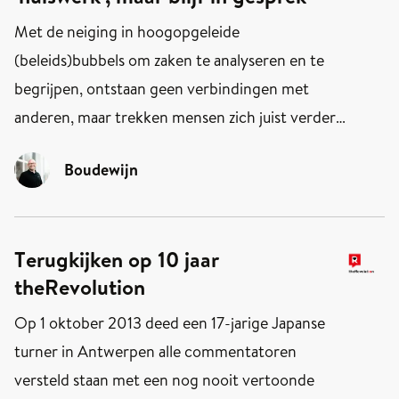
werken vanuit de behoefte van de bewoners.
Met de neiging in hoogopgeleide
Toch wringt het.
(beleids)bubbels om zaken te analyseren en te
begrijpen, ontstaan geen verbindingen met
anderen, maar trekken mensen zich juist verder
terug in die bubbel, ziet David Roelofs in NRC.
Boudewijn
Zo drijft ook de hoogopgeleide bubbel steeds
verder af van de samenleving. Want
theoretische opleidingen leiden tot een
Terugkijken op 10 jaar
papieren wereldbeeld en een rotsvast geloof in
theRevolution
een maakbare wereld – en we komen daar maar
moeilijk van los. Als er buiten de bubbel iets
Op 1 oktober 2013 deed een 17-jarige Japanse
gebeurt, schrijft hij, is "onze algemene reactie te
turner in Antwerpen alle commentatoren
vangen in het geëngageerde duo: grip en begrip.
versteld staan met een nog nooit vertoonde