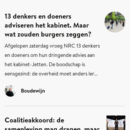
13 denkers en doeners
adviseren het kabinet. Maar
wat zouden burgers zeggen?
Afgelopen zaterdag vroeg NRC 13 denkers
en doeners om hun dringende advies aan
het kabinet-Jetten. De boodschap is
eensgezind: de overheid moet anders leren
luisteren, en de samenleving eerder en
Boudewijn
serieuzer betrekken bij wat er besloten
wordt.
Coalitieakkoord: de
samenleving mag dragen, maar