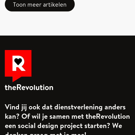
Toon meer artikelen
opgavegericht werken, ziet dat er nét anders
uit. Dat ontdekten Boudewijn en de deelnemers
van een bijeenkomst van het Leer- en
Ontwikkelplein van de ministeries OCW, VWS
en SZW, die inhoudelijk grotendeels in het
teken stond van samenwerk(ing)en in en rond
opgaves.
Vind jij ook dat dienstverlening anders
kan? Of wil je samen met theRevolution
een social design project starten? We
denken graag met je mee!