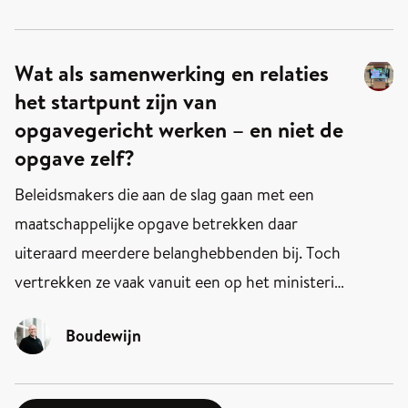
hoogleraar Zeger van der Wal.
Wat als samenwerking en relaties
het startpunt zijn van
opgavegericht werken – en niet de
opgave zelf?
Beleidsmakers die aan de slag gaan met een
maatschappelijke opgave betrekken daar
uiteraard meerdere belanghebbenden bij. Toch
vertrekken ze vaak vanuit een op het ministerie
gedefinieerde opgave, waar ze vervolgens
Boudewijn
zoveel mogelijk mensen achter proberen te
scharen. Als je het social service design-
framework gebruikt als invulling van