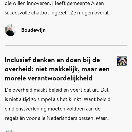
die willen innoveren. Heeft gemeente A een
succesvolle chatbot ingezet? Ze mogen overal
komen laten zien wat 'ie kan, en bij voorkeur
Boudewijn
nemen andere gemeenten 'm zo direct mogelijk
over. Heeft een publieke dienstverlener een
goede doenvermogentoets ontwikkeld?
Inclusief denken en doen bij de
Andere uitvoerders buitelen over elkaar om
over­heid: niet mak­kelijk, maar een
erop voort te bouwen. Maar liefst tweederde
morele verant­woorde­lijk­heid
van alle overheidsinnovaties is gebaseerd op
wat elders al werkt. Dat blijkt uit de Innovatie
De overheid maakt beleid en voert dat uit. Dat
Barometer Overheid 2025.
is niet altijd zo simpel als het klinkt. Want beleid
en dienstverlening moeten voldoen aan de
regels én voor alle Nederlanders passen. Maar
niet alle mensen passen in dezelfde mal. Dus