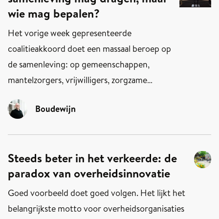
wie mag bepalen?
Het vorige week gepresenteerde
coalitieakkoord doet een massaal beroep op
de samenleving: op gemeenschappen,
mantelzorgers, vrijwilligers, zorgzame
buurten, sociale basis. Dat klinkt hoopvol.
Boudewijn
De overheid erkent dat er "enorm veel
kracht en initiatief in de samenleving zelf"
zit.
Steeds beter in het verkeerde: de
paradox van overheidsinnovatie
Maar er zit een patroon in wanneer dat
gebeurt.
Goed voorbeeld doet goed volgen. Het lijkt het
belangrijkste motto voor overheidsorganisaties