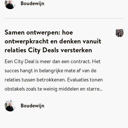
Boudewijn
moet de overheid rekening houden met
mensen die de regels niet altijd kennen en
‘kunnen’. Met verschillende leefsituaties,
Samen ontwerpen: hoe
belangen en vermogens. Oftewel: de overheid
ontwerpkracht en denken vanuit
moet mensen zien en zorgen dat zij zich gezien
relaties City Deals versterken
voelen. Dat is de kern van inclusief denken en
doen. En daar heeft iedereen die bij de overheid
Een City Deal is meer dan een contract. Het
werkt een verantwoordelijkheid in – zéker nu.
succes hangt in belangrijke mate af van de
relaties tussen betrokkenen. Evaluaties tonen
obstakels zoals te weinig middelen en starre
regels, maar vaak speelt ook een gebrek aan
Boudewijn
vertrouwen en gedeeld eigenaarschap mee.
Zonder een stevige basis voor samenwerking
blijven goede intenties hangen in losse